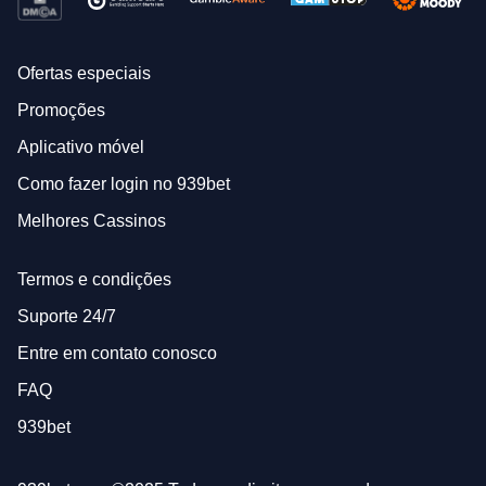
Ofertas especiais
Promoções
Aplicativo móvel
Como fazer login no 939bet
Melhores Cassinos
Termos e condições
Suporte 24/7
Entre em contato conosco
FAQ
939bet