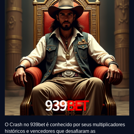
O Crash no 939bet é conhecido por seus multiplicadores
históricos e vencedores que desafiaram as