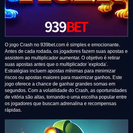
O jogo Crash no 939bet.com é simples e emocionante.
Antes de cada rodada, os jogadores fazem suas apostas e
assistem ao multiplicador aumentar. O objetivo é retirar
suas apostas antes que o multiplicador 'exploda'.
Estratégias incluem apostas mínimas para minimizar
riscos ou apostas maiores para maximizar ganhos. Este
jogo oferece a chance de ganhar grandes somas em
segundos. Com a volatilidade do Crash, as oportunidades
de vitória são altas, tornando-o uma escolha popular entre
os jogadores que buscam adrenalina e recompensas
rápidas.