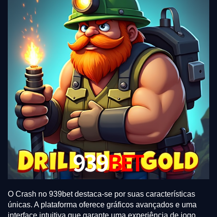
O Crash no 939bet destaca-se por suas características
únicas. A plataforma oferece gráficos avançados e uma
interface intuitiva que garante uma experiência de jogo