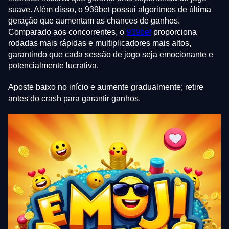
suave. Além disso, o 939bet possui algoritmos de última
geração que aumentam as chances de ganhos.
Comparado aos concorrentes, o
939bet
proporciona
rodadas mais rápidas e multiplicadores mais altos,
garantindo que cada sessão de jogo seja emocionante e
potencialmente lucrativa.
Aposte baixo no início e aumente gradualmente; retire
antes do crash para garantir ganhos.