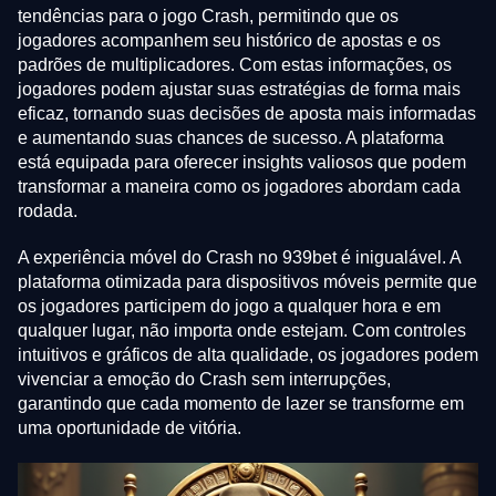
tendências para o jogo Crash, permitindo que os
jogadores acompanhem seu histórico de apostas e os
padrões de multiplicadores. Com estas informações, os
jogadores podem ajustar suas estratégias de forma mais
eficaz, tornando suas decisões de aposta mais informadas
e aumentando suas chances de sucesso. A plataforma
está equipada para oferecer insights valiosos que podem
transformar a maneira como os jogadores abordam cada
rodada.
A experiência móvel do Crash no 939bet é inigualável. A
plataforma otimizada para dispositivos móveis permite que
os jogadores participem do jogo a qualquer hora e em
qualquer lugar, não importa onde estejam. Com controles
intuitivos e gráficos de alta qualidade, os jogadores podem
vivenciar a emoção do Crash sem interrupções,
garantindo que cada momento de lazer se transforme em
uma oportunidade de vitória.