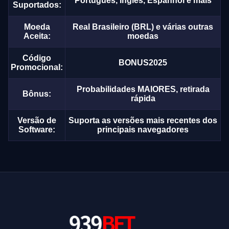
Português, Inglês, Espanhol e mais
Suportados:
Moeda
Real Brasileiro (BRL) e várias outras
Aceita:
moedas
Código
BONUS2025
Promocional:
Probabilidades MAIORES, retirada
Bônus:
rápida
Versão de
Suporta as versões mais recentes dos
Software:
principais navegadores