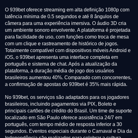
O 939bet oferece streaming em alta definição 1080p com
latência mínima de 0.5 segundos e até 8 ângulos de
câmera para uma experiência imersiva. O áudio 3D cria
um ambiente sonoro envolvente. A plataforma é projetada
para facilidade de uso, com funções como troca de mesa
com um clique e rastreamento de histórico de jogos.
Totalmente compatível com dispositivos móveis Android e
iOS, o 939bet apresenta uma interface completa em
português e sistema de chat. Após a atualização da
plataforma, a duração média de jogo dos usuários
brasileiros aumentou 40%. Comparado com concorrentes,
a confirmação de apostas do 939bet é 35% mais rápida.
No 939bet, os serviços são adaptados para os jogadores
brasileiros, incluindo pagamentos via PIX, Boleto e
principais cartões de crédito do Brasil. Um time de suporte
localizado em São Paulo oferece assistência 24/7 em
português, com tempo médio de resposta inferior a 30
segundos. Eventos especiais durante o Carnaval e Dia da
Independência são realizados para celebrar a cultura