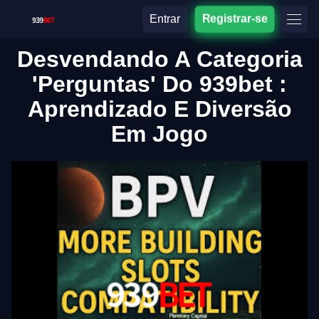
Entrar
Registrar-se
Desvendando A Categoria
'Perguntas' Do 939bet :
Aprendizado E Diversão
Em Jogo